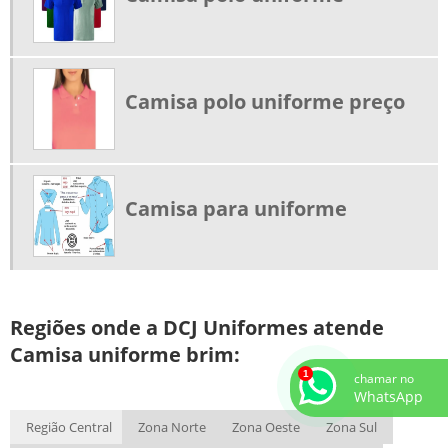
UNIFORME ANTICHAMA
UNIFORME ANTICHAMA PARA ELETRICISTA NR10
UNIFORME ANTICHAMA PREÇO
Camisa polo uniforme preço
UNIFORME BRIM
UNIFORME BRIM COM FAIXA REFLETIVA
UNIFORME CALÇA SOCIAL FEMININA
UNIFORME CALÇA SOCIAL MASCULINA
Camisa para uniforme
UNIFORME COPEIRA PERSONALIZADO
UNIFORME LIMPEZA PERSONALIZADO
UNIFORME PARA GARÇONETE DE RESTAURANTE
Regiões onde a DCJ Uniformes atende
UNIFORMES DE BRIM A PRONTA ENTREGA
Camisa uniforme brim:
UNIFORMES EM JEANS
chamar no
UNIFORMES PROFISSIONAIS CALÇA JEANS
WhatsApp
UNIFORMES PROFISSIONAIS CAMISA JEANS
Região Central
Zona Norte
Zona Oeste
Zona Sul