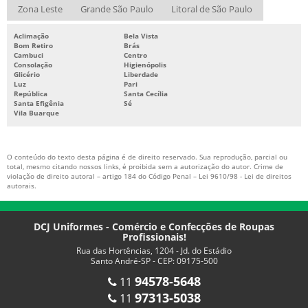
UNIFORMES PROFISSIONAIS JEANS
Zona Leste
Grande São Paulo
Litoral de São Paulo
UNIFORMES PROFISSIONAIS SP
Aclimação
Bela Vista
Bom Retiro
Brás
UNIFORMES RESTAURANTE PERSONALIZADOS
Cambuci
Centro
Consolação
Higienópolis
UNIFORMES SOCIAIS SP
Glicério
Liberdade
Luz
Pari
BONÉS PROFISSIONAIS
República
Santa Cecília
Santa Efigênia
Sé
Vila Buarque
FABRICA DE BONÉS PERSONALIZADOS SP
FABRICA DE BONÉS PROFISSIONAIS
O conteúdo do texto desta página é de direito reservado. Sua reprodução, parcial ou
CALÇADOS PROFISSIONAIS SP
total, mesmo citando nossos links, é proibida sem a autorização do autor. Crime de
violação de direito autoral – artigo 184 do Código Penal –
Lei 9610/98 - Lei de direitos
CAMISA POLO UNIFORME PREÇO
autorais
.
DCJ Uniformes - Comércio e Confecções de Roupas
Profissionais!
Rua das Hortências, 1204 - Jd. do Estádio
Santo André-SP - CEP: 09175-500
94578-5648
11
97313-5038
11