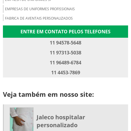
EMPRESAS DE UNIFORMES PROFISSIONAIS
FABRICA DE AVENTAIS PERSONALIZADOS
FABRICA DE UNIFORMES EM BRIM
ENTRE EM CONTATO PELOS TELEFONES
FABRICA DE UNIFORMES PROFISSIONAIS
11 94578-5648
JALECO HOSPITALAR PERSONALIZADO
11 97313-5038
JALECO PARA HOSPITAIS
11 96489-6784
JALECO PROFISSIONAL BRIM PREÇO
11 4453-7869
JALECOS PROFISSIONAIS
JALECOS PROFISSIONAIS SP
Veja também em nosso site:
JAQUETA BRIM UNIFORME
JAQUETAS PARA EMPRESAS
ONDE COMPRAR UNIFORMES PROFISSIONAIS
Jaleco hospitalar
UNIFORME ANTICHAMA
personalizado
UNIFORME ANTICHAMA PARA ELETRICISTA NR10