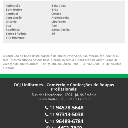
Aclimação
Bela Vista
UNIFORMES RESTAURANTE PERSONALIZADOS
Bom Retiro
Brás
Cambuci
Centro
UNIFORMES SOCIAIS SP
Consolação
Higienópolis
Glicério
Liberdade
Luz
Pari
BONÉS PROFISSIONAIS
República
Santa Cecília
Santa Efigênia
Sé
FABRICA DE BONÉS PERSONALIZADOS SP
Vila Buarque
FABRICA DE BONÉS PROFISSIONAIS
CALÇADOS PROFISSIONAIS SP
O conteúdo do texto desta página é de direito reservado. Sua reprodução, parcial ou
total, mesmo citando nossos links, é proibida sem a autorização do autor. Crime de
CAMISA POLO UNIFORME PREÇO
violação de direito autoral – artigo 184 do Código Penal –
Lei 9610/98 - Lei de direitos
autorais
.
DCJ Uniformes - Comércio e Confecções de Roupas
Profissionais!
Rua das Hortências, 1204 - Jd. do Estádio
Santo André-SP - CEP: 09175-500
94578-5648
11
97313-5038
11
96489-6784
11